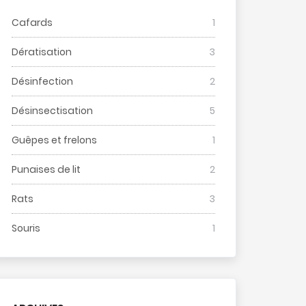
Cafards
1
Dératisation
3
Désinfection
2
Désinsectisation
5
Guêpes et frelons
1
Punaises de lit
2
Rats
3
Souris
1