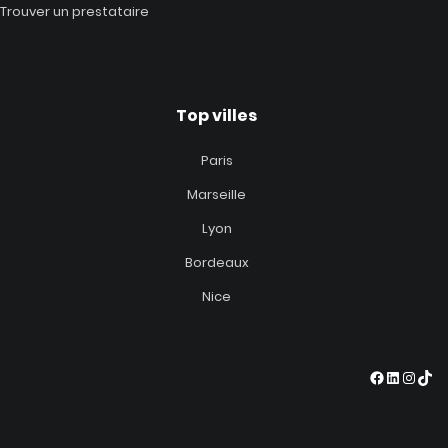
Trouver un prestataire
Top villes
Paris
Marseille
Lyon
Bordeaux
Nice
Facebook
LinkedIn
Insta
TikT