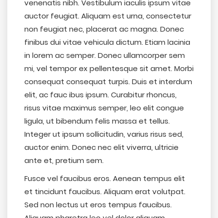
venenatis nibh. Vestibulum iaculis ipsum vitae
auctor feugiat. Aliquam est urna, consectetur
non feugiat nec, placerat ac magna. Donec
finibus dui vitae vehicula dictum. Etiam lacinia
in lorem ac semper. Donec ullamcorper sem
mi, vel tempor ex pellentesque sit amet. Morbi
consequat consequat turpis. Duis et interdum
elit, ac fauc ibus ipsum. Curabitur rhoncus,
risus vitae maximus semper, leo elit congue
ligula, ut bibendum felis massa et tellus.
Integer ut ipsum sollicitudin, varius risus sed,
auctor enim. Donec nec elit viverra, ultricie
ante et, pretium sem.
Fusce vel faucibus eros. Aenean tempus elit
et tincidunt faucibus. Aliquam erat volutpat.
Sed non lectus ut eros tempus faucibus.
Aliquam pharetra leo vel dolor aliquam