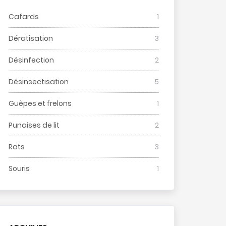
Cafards
1
Dératisation
3
Désinfection
2
Désinsectisation
5
Guêpes et frelons
1
Punaises de lit
2
Rats
3
Souris
1