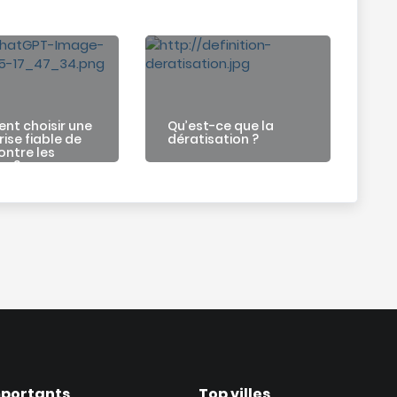
t choisir une
Qu’est-ce que la
ise fiable de
dératisation ?
ontre les
es ?
mportants
Top villes