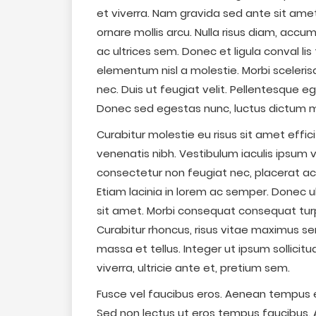
et viverra. Nam gravida sed ante sit amet 
ornare mollis arcu. Nulla risus diam, acc
ac ultrices sem. Donec et ligula conval li
elementum nisl a molestie. Morbi sceleri
nec. Duis ut feugiat velit. Pellentesque eget
Donec sed egestas nunc, luctus dictum 
Curabitur molestie eu risus sit amet efficitu
venenatis nibh. Vestibulum iaculis ipsum v
consectetur non feugiat nec, placerat ac
Etiam lacinia in lorem ac semper. Donec 
sit amet. Morbi consequat consequat turpi
Curabitur rhoncus, risus vitae maximus sem
massa et tellus. Integer ut ipsum sollicitu
viverra, ultricie ante et, pretium sem.
Fusce vel faucibus eros. Aenean tempus el
Sed non lectus ut eros tempus faucibus. 