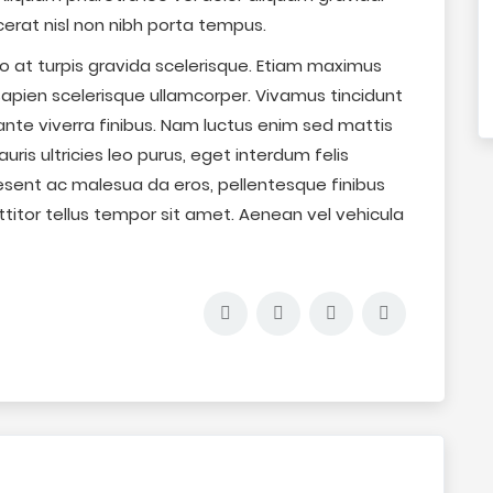
erat nisl non nibh porta tempus.
o at turpis gravida scelerisque. Etiam maximus
 sapien scelerisque ullamcorper. Vivamus tincidunt
te viverra finibus. Nam luctus enim sed mattis
ris ultricies leo purus, eget interdum felis
raesent ac malesua da eros, pellentesque finibus
rttitor tellus tempor sit amet. Aenean vel vehicula