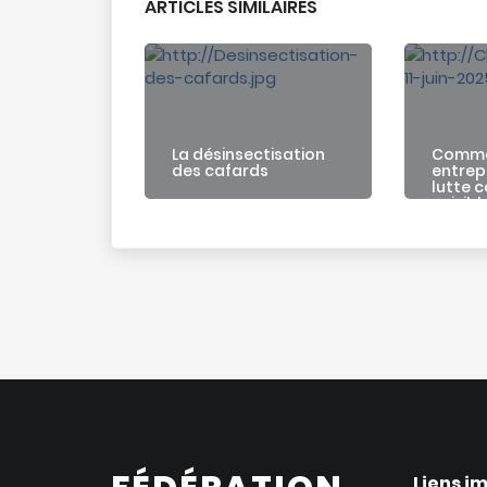
ARTICLES SIMILAIRES
La désinsectisation
Commen
des cafards
entrepr
lutte c
nuisibl
Liens i