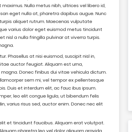
maximus. Nulla metus nibh, ultrices vel libero id,
umsan eget nulla at, pharetra dapibus augue. Nunc
s turpis aliquet rutrum. Maecenas vulputate
sque varius dolor eget euismod metus tincidunt
 nisl a nulla fringilla pulvinar at viverra turpis.
magna.
r. Phasellus at nisi euismod, suscipit nisl in,
itae auctor feugiat. Aliquam est urna,
 magna. Donec finibus dui vitae vehicula dictum.
ullamcorper sem mi, vel tempor ex pellentesque
s. Duis et interdum elit, ac fauc ibus ipsum.
per, leo elit congue ligula, ut bibendum felis
din, varius risus sed, auctor enim. Donec nec elit
it et tincidunt faucibus. Aliquam erat volutpat.
Aliquam pharetra leo vel dolor aliquam gravida.