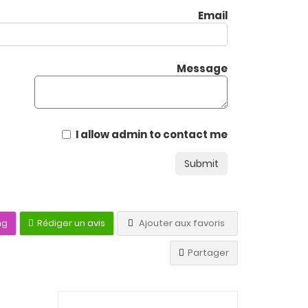
Email
Message
I allow admin to contact me
Submit
ng
Rédiger un avis
Ajouter aux favoris
Partager