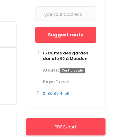
Suggest route
15 routes des gardes
dans le 92 à Meudon
Atouts:
Certibiocide
Pays:
France
01 80 89 41 56
PDF Export