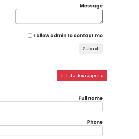
Message
I allow admin to contact me
Submit
Liste des rapports
Full name
Phone